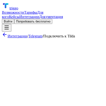
triggo
Возможности
Тарифы
Для
кого
Кейсы
Интеграции
Документация
Войти
Попробовать бесплатно
Интеграции
/
Telegram
/
Подключить к
Tilda
Уведомление в канал при новой сделке в CRM
Обработка заявок кнопками «Принять» / «Отклонить»
Ежедневный отчёт по продажам в групповой чат