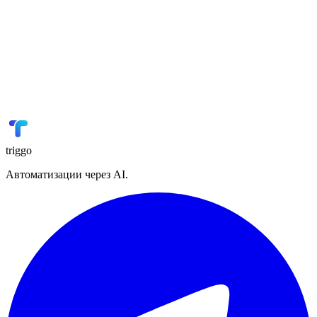
🎓
GetCourse
Онлайн-образование
📢
VK Реклама
Реклама
🏭
1С
ERP
triggo
Автоматизации через AI.