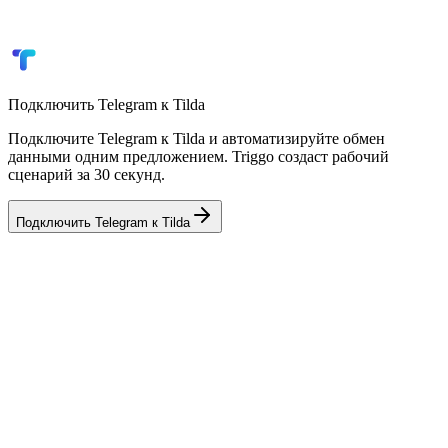
Уведомления о заявках в Telegram
Автоматические email-ответы
Подключить
Telegram
к
Tilda
Подключите Telegram к Tilda и автоматизируйте обмен
данными одним предложением. Triggo создаст рабочий
сценарий за 30 секунд.
Подключить
Telegram
к
Tilda
💼
AmoCRM
CRM
🏢
Bitrix24
CRM
📦
Мойсклад
Склад / ERP