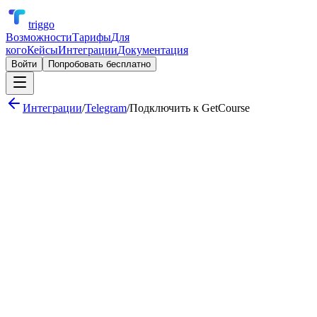
triggo
Возможности
Тарифы
Для
кого
Кейсы
Интеграции
Документация
Войти
Попробовать бесплатно
Интеграции
/
Telegram
/
Подключить к
GetCourse
Уведомление в канал при новой сделке в CRM
Обработка заявок кнопками «Принять» / «Отклонить»
Ежедневный отчёт по продажам в групповой чат