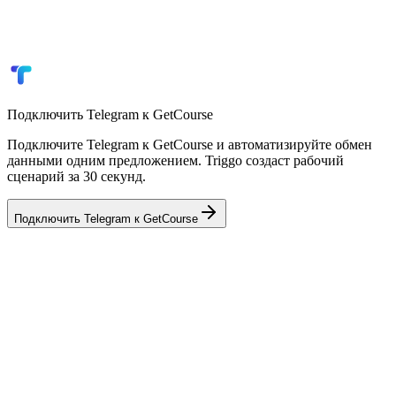
Уведомления о новых учениках
Интеграция с CRM и мессенджерами
Отчёты по курсам и оплатам
Подключить
Telegram
к
GetCourse
Подключите Telegram к GetCourse и автоматизируйте обмен
данными одним предложением. Triggo создаст рабочий
сценарий за 30 секунд.
Подключить
Telegram
к
GetCourse
💼
AmoCRM
CRM
🏢
Bitrix24
CRM
📦