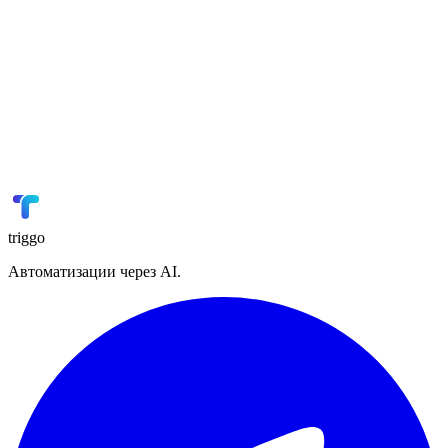
Мойсклад
Склад / ERP
📢
VK Реклама
Реклама
🏭
1С
ERP
📋
Planfix
Управление проектами
triggo
Автоматизации через AI.