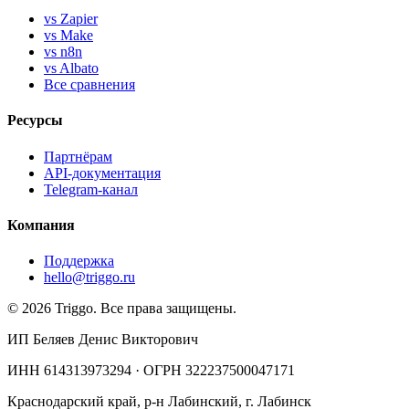
vs Zapier
vs Make
vs n8n
vs Albato
Все сравнения
Ресурсы
Партнёрам
API-документация
Telegram-канал
Компания
Поддержка
hello@triggo.ru
© 2026 Triggo. Все права защищены.
ИП Беляев Денис Викторович
ИНН 614313973294 · ОГРН 322237500047171
Краснодарский край, р-н Лабинский, г. Лабинск