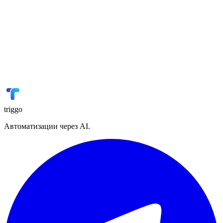
GetCourse
Онлайн-образование
📢
VK Реклама
Реклама
🏭
1С
ERP
📋
Planfix
Управление проектами
triggo
Автоматизации через AI.