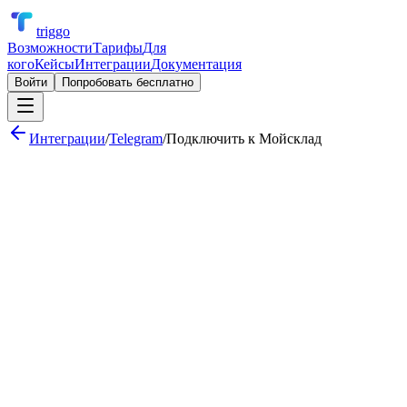
triggo
Возможности
Тарифы
Для
кого
Кейсы
Интеграции
Документация
Войти
Попробовать бесплатно
Интеграции
/
Telegram
/
Подключить к
Мойсклад
Уведомление в канал при новой сделке в CRM
Обработка заявок кнопками «Принять» / «Отклонить»
Ежедневный отчёт по продажам в групповой чат