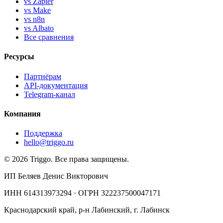
vs Zapier
vs Make
vs n8n
vs Albato
Все сравнения
Ресурсы
Партнёрам
API-документация
Telegram-канал
Компания
Поддержка
hello@triggo.ru
© 2026 Triggo. Все права защищены.
ИП Беляев Денис Викторович
ИНН 614313973294 · ОГРН 322237500047171
Краснодарский край, р-н Лабинский, г. Лабинск