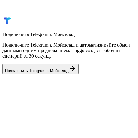
Уведомления о критических остатках
Автосоздание заказов из CRM
Отчёты по обороту и остаткам
Подключить
Telegram
к
Мойсклад
Подключите Telegram к Мойсклад и автоматизируйте обмен
данными одним предложением. Triggo создаст рабочий
сценарий за 30 секунд.
Подключить
Telegram
к
Мойсклад
💼
AmoCRM
CRM
🏢
Bitrix24
CRM
🎓