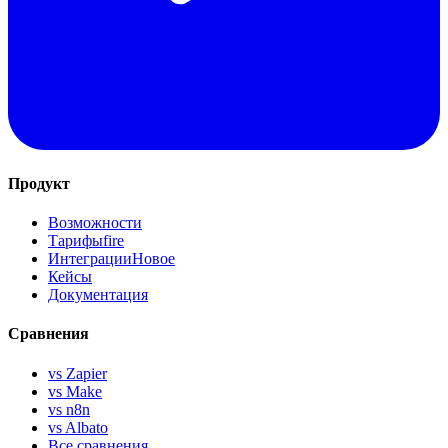
Продукт
Возможности
Тарифы
fire
Интеграции
Новое
Кейсы
Документация
Сравнения
vs Zapier
vs Make
vs n8n
vs Albato
Все сравнения