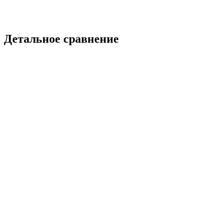
Нет разговорного интерфейса для управления
Детальное сравнение
Функция
Triggo
Albato
Создание сценариев через чат
AI-модификация сценариев
Разговорная отладка
Schema-Aware AI