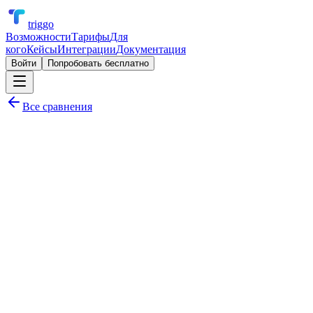
triggo
Возможности
Тарифы
Для
кого
Кейсы
Интеграции
Документация
Войти
Попробовать бесплатно
Все сравнения
34
triggo
16
Albato