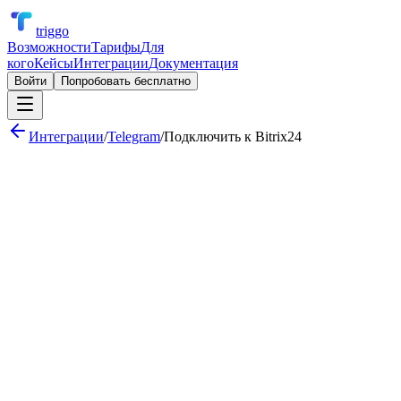
triggo
Возможности
Тарифы
Для
кого
Кейсы
Интеграции
Документация
Войти
Попробовать бесплатно
Интеграции
/
Telegram
/
Подключить к
Bitrix24
Уведомление в канал при новой сделке в CRM
Обработка заявок кнопками «Принять» / «Отклонить»
Ежедневный отчёт по продажам в групповой чат