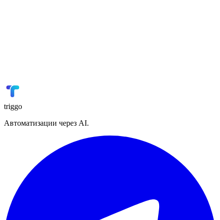
GetCourse
Онлайн-образование
📢
VK Реклама
Реклама
🏭
1С
ERP
📋
Planfix
Управление проектами
triggo
Автоматизации через AI.