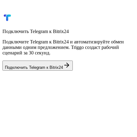
Синхронизация с мессенджерами
Отчёты и аналитика
Подключить
Telegram
к
Bitrix24
Подключите Telegram к Bitrix24 и автоматизируйте обмен
данными одним предложением. Triggo создаст рабочий
сценарий за 30 секунд.
Подключить
Telegram
к
Bitrix24
💼
AmoCRM
CRM
📦
Мойсклад
Склад / ERP
🎓