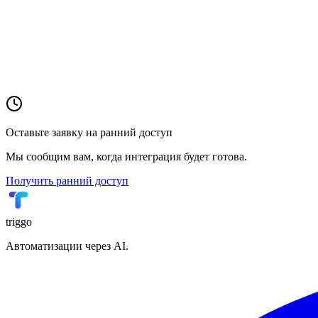
Tilda
Конструктор сайтов
🟣
WildBerries
Маркетплейс
🔵
Ozon
Маркетплейс
Оставьте заявку на ранний доступ
Мы сообщим вам, когда интеграция будет готова.
Получить ранний доступ
triggo
Автоматизации через AI.