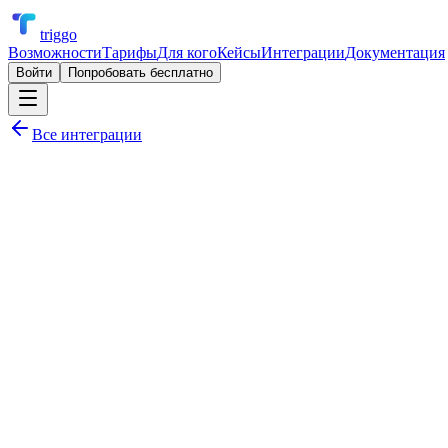
triggo
Возможности
Тарифы
Для кого
Кейсы
Интеграции
Документация
Войти
Попробовать бесплатно
Все интеграции
Триггерные email-цепочки
Синхронизация сегментов с CRM
SMS-рассылки по событиям
Аналитика по рассылкам