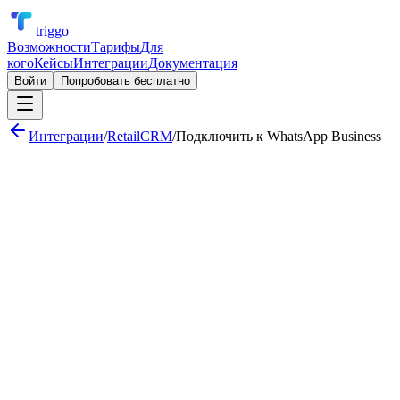
triggo
Возможности
Тарифы
Для
кого
Кейсы
Интеграции
Документация
Войти
Попробовать бесплатно
Интеграции
/
RetailCRM
/
Подключить к
WhatsApp Business
Уведомление менеджера о новом заказе с WildBerries
Автоматическое обновление статуса доставки для клиента
Ежедневный отчёт по продажам со всех каналов
Автоответ клиенту с подтверждением заказа