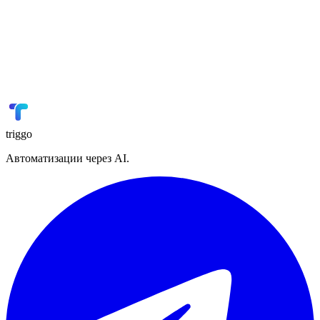
Мойсклад
Склад / ERP
🎓
GetCourse
Онлайн-образование
📢
VK Реклама
Реклама
triggo
Автоматизации через AI.