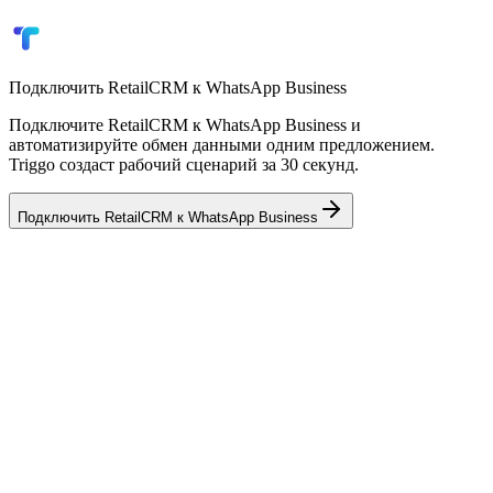
Шаблонные рассылки
Уведомления о новых чатах
Подключить
RetailCRM
к
WhatsApp Business
Подключите RetailCRM к WhatsApp Business и
автоматизируйте обмен данными одним предложением.
Triggo создаст рабочий сценарий за 30 секунд.
Подключить
RetailCRM
к
WhatsApp Business
💼
AmoCRM
CRM
✈️
Telegram
Мессенджер
🏢
Bitrix24
CRM
📦