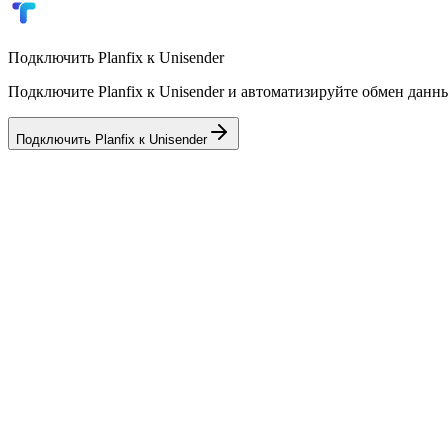
Аналитика по рассылкам
Подключить
Planfix
к
Unisender
Подключите Planfix к Unisender и автоматизируйте обмен данн
Подключить
Planfix
к
Unisender
💼
AmoCRM
CRM
✈️
Telegram
Мессенджер
🏢
Bitrix24
CRM
📦
Мойсклад
Склад / ERP
🎓