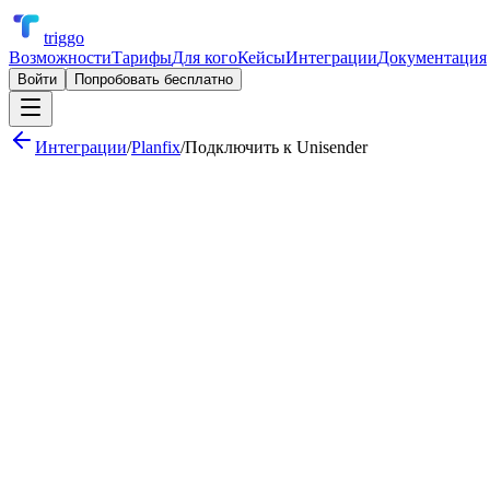
triggo
Возможности
Тарифы
Для кого
Кейсы
Интеграции
Документация
Войти
Попробовать бесплатно
Интеграции
/
Planfix
/
Подключить к
Unisender
Создание задачи в Planfix при новой сделке в CRM
Уведомление команды в Telegram о просроченных задачах
Еженедельный отчёт по загрузке сотрудников
Триггерная цепочка писем при смене стадии сделки
SMS-уведомление клиента о доставке заказа
Еженедельный отчёт по метрикам рассылок в Telegram