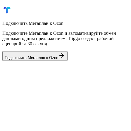
Управление ценами и акциями
Отчёты по продажам и финансам
Подключить
Мегаплан
к
Ozon
Подключите Мегаплан к Ozon и автоматизируйте обмен
данными одним предложением. Triggo создаст рабочий
сценарий за 30 секунд.
Подключить
Мегаплан
к
Ozon
💼
AmoCRM
CRM
✈️
Telegram
Мессенджер
🏢
Bitrix24
CRM
📦