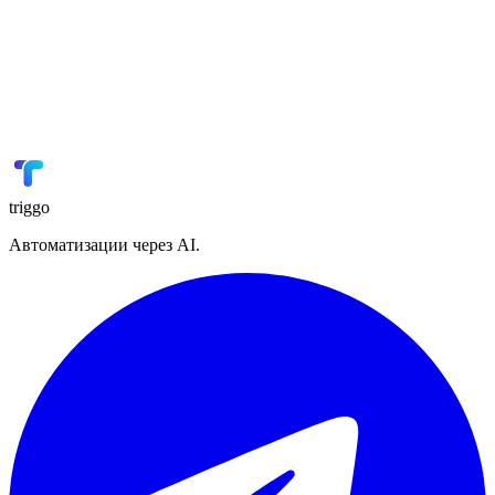
Мойсклад
Склад / ERP
🎓
GetCourse
Онлайн-образование
📢
VK Реклама
Реклама
triggo
Автоматизации через AI.