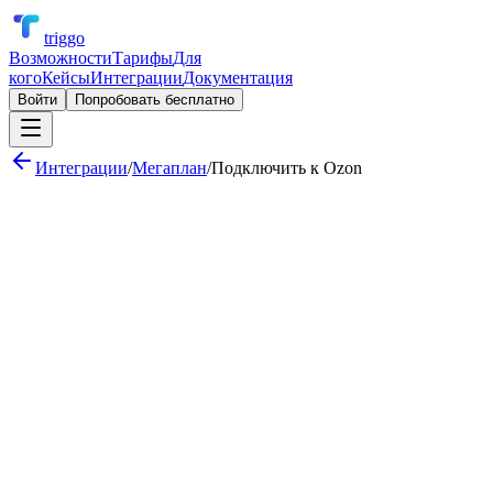
triggo
Возможности
Тарифы
Для
кого
Кейсы
Интеграции
Документация
Войти
Попробовать бесплатно
Интеграции
/
Мегаплан
/
Подключить к
Ozon
Уведомление в Telegram о просроченных задачах
Автосоздание сделки при заявке с сайта
Еженедельный отчёт по задачам проекта
Уведомление в Telegram о новом заказе на Ozon