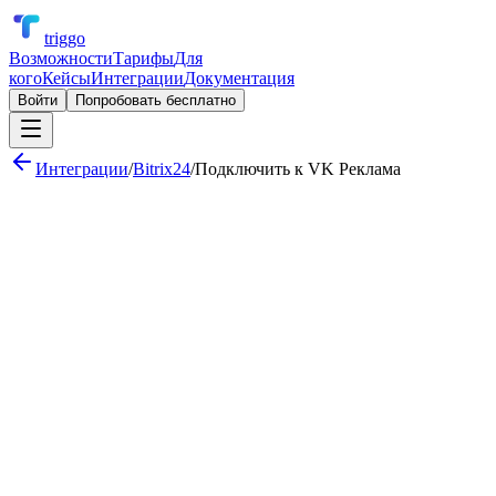
triggo
Возможности
Тарифы
Для
кого
Кейсы
Интеграции
Документация
Войти
Попробовать бесплатно
Интеграции
/
Bitrix24
/
Подключить к
VK Реклама
Уведомления о новых лидах в Telegram
Автоматическое создание задач при смене стадии сделки
Ежедневная сводка по воронке для руководителя
Автоматическое создание сделки в AmoCRM при