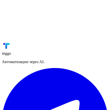
🎓
GetCourse
Онлайн-образование
🏭
1С
ERP
📋
Planfix
Управление проектами
triggo
Автоматизации через AI.