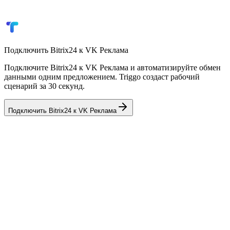
Уведомления о новых заявках
Отчёты по кампаниям
Подключить
Bitrix24
к
VK Реклама
Подключите Bitrix24 к VK Реклама и автоматизируйте обмен
данными одним предложением. Triggo создаст рабочий
сценарий за 30 секунд.
Подключить
Bitrix24
к
VK Реклама
💼
AmoCRM
CRM
✈️
Telegram
Мессенджер
📦
Мойсклад
Склад / ERP