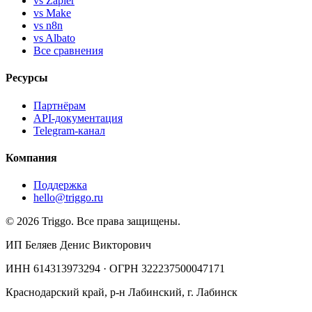
vs Zapier
vs Make
vs n8n
vs Albato
Все сравнения
Ресурсы
Партнёрам
API-документация
Telegram-канал
Компания
Поддержка
hello@triggo.ru
© 2026 Triggo. Все права защищены.
ИП Беляев Денис Викторович
ИНН 614313973294 · ОГРН 322237500047171
Краснодарский край, р-н Лабинский, г. Лабинск