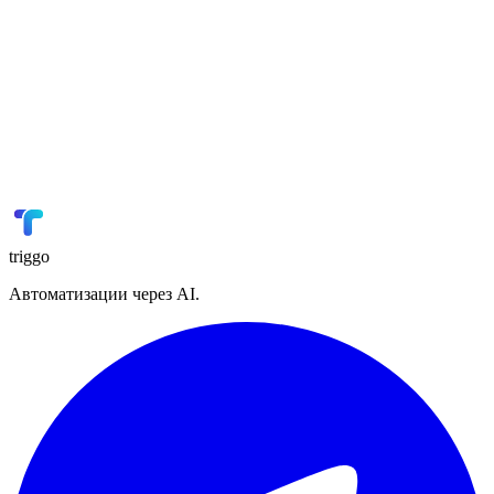
Мойсклад
Склад / ERP
🎓
GetCourse
Онлайн-образование
📢
VK Реклама
Реклама
🏭
1С
ERP
triggo
Автоматизации через AI.