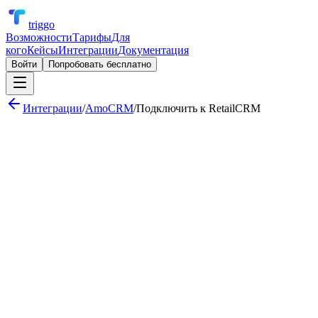
triggo
Возможности
Тарифы
Для
кого
Кейсы
Интеграции
Документация
Войти
Попробовать бесплатно
Интеграции
/
AmoCRM
/
Подключить к
RetailCRM
Менеджер получает уведомление в Telegram при создании
новой сделки
Ежедневная сводка сделок по воронке для руководителя
Автосоздание контакта при обращении клиента в