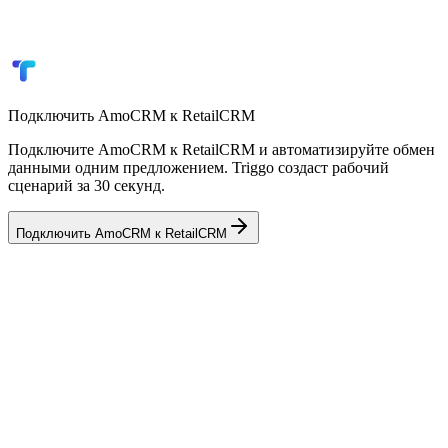
Синхронизация статусов доставки
Уведомления о новых заказах
Управление клиентской базой
Подключить
AmoCRM
к
RetailCRM
Подключите AmoCRM к RetailCRM и автоматизируйте обмен
данными одним предложением. Triggo создаст рабочий
сценарий за 30 секунд.
Подключить
AmoCRM
к
RetailCRM
✈️
Telegram
Мессенджер
🏢
Bitrix24
CRM
📦