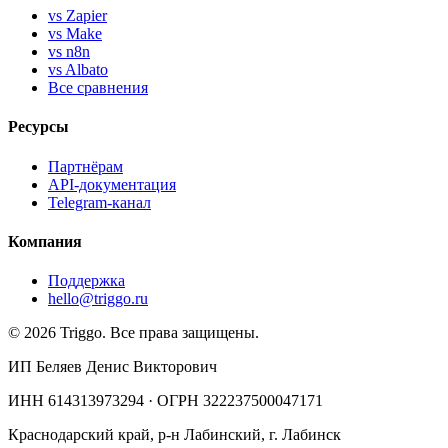
vs Zapier
vs Make
vs n8n
vs Albato
Все сравнения
Ресурсы
Партнёрам
API-документация
Telegram-канал
Компания
Поддержка
hello@triggo.ru
© 2026 Triggo. Все права защищены.
ИП Беляев Денис Викторович
ИНН 614313973294 · ОГРН 322237500047171
Краснодарский край, р-н Лабинский, г. Лабинск